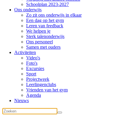
Schoolplan 2023-2027
Ons onderwijs
Zo zit ons onderwijs in elkaar
Een dag op het gym
Leren van feedback
We helpen je
Sterk talenonderwijs
Ons personeel
Samen met ouders
Activiteiten
Video's
Foto's
Excursies
Sport
Projectweek
Leerlingenclubs
Vrienden van het gym
Agenda
Nieuws