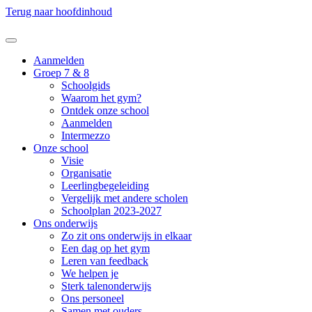
Terug naar hoofdinhoud
Aanmelden
Groep 7 & 8
Schoolgids
Waarom het gym?
Ontdek onze school
Aanmelden
Intermezzo
Onze school
Visie
Organisatie
Leerlingbegeleiding
Vergelijk met andere scholen
Schoolplan 2023-2027
Ons onderwijs
Zo zit ons onderwijs in elkaar
Een dag op het gym
Leren van feedback
We helpen je
Sterk talenonderwijs
Ons personeel
Samen met ouders