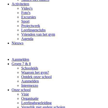
Activiteiten
Video's
Foto's
Excursies
Sport
Projectweek
Leerlingenclubs
Vrienden van het gym
Agenda
Nieuws
Aanmelden
Groep 7 & 8
Schoolgids
Waarom het gym?
Ontdek onze school
Aanmelden
Intermezzo
Onze school
Visie
Organisatie
Leerlingbegeleiding
Vergelijk met andere scholen